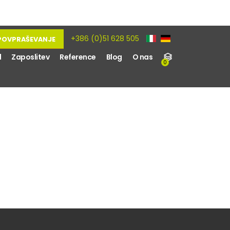
+386 (0)51 628 505
POVPRAŠEVANJE
d
Zaposlitev
Reference
Blog
O nas
0