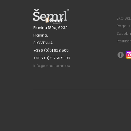
EKO SK
Pogoji
Planina 189a, 6232
Zasebno
Planina,
Politik
SLOVENIJA
+386 (0)51 628 505
+386 (0) 5 756 51 33
info@oknasemrl.eu