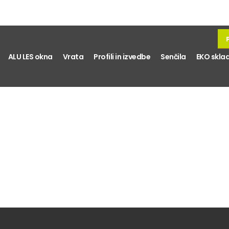
ALU LES okna
Vrata
Profili in izvedbe
Senčila
EKO skla