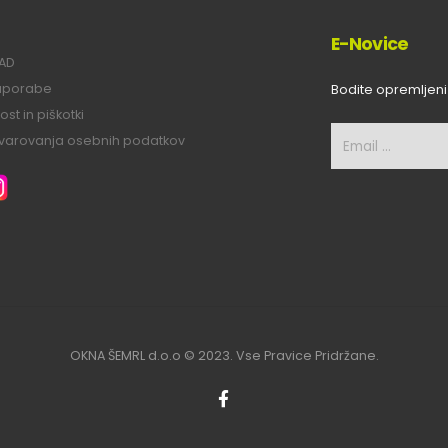
E-Novice
LAD
 uporabe
Bodite opremljeni
st in piškotki
a varovanja osebnih podatkov
OKNA ŠEMRL d.o.o © 2023. Vse Pravice Pridržane.