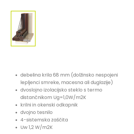
debelina krila 68 mm (dolžinsko nespojeni
lepljenci smreke, macesna ali duglazije)
dvoslojno izolacijsko steklo s termo
distančnikom Ug=1,0W/m2K
krilni in okenski odkapnik
dvojno tesnilo
4-sistemska zaščita
Uw 1,2 W/m2K