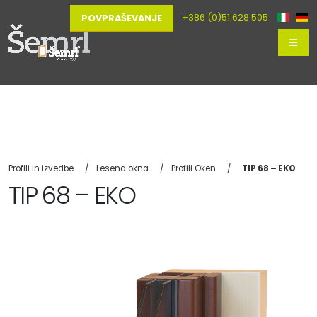
+386 (0)51 628 505
POVPRAŠEVANJE
Profili in izvedbe
Lesena okna
Profili Oken
TIP 68 – EKO
TIP 68 – EKO