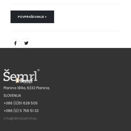
POVPRAŠEVANJE +
Planina 189a, 6232 Planina,
SLOVENIJA
+386 (0)51 628 505
+386 (0) 5 756 51 33
info@oknasemrl.eu