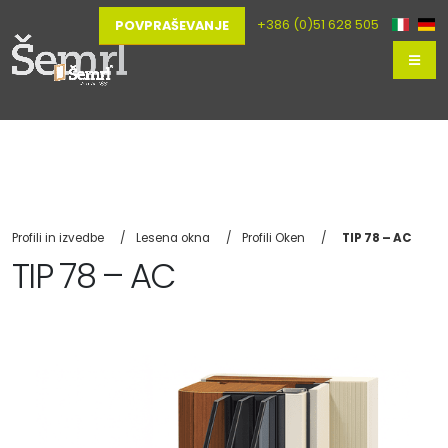
+386 (0)51 628 505
POVPRAŠEVANJE
Profili in izvedbe
Lesena okna
Profili Oken
TIP 78 – AC
TIP 78 – AC