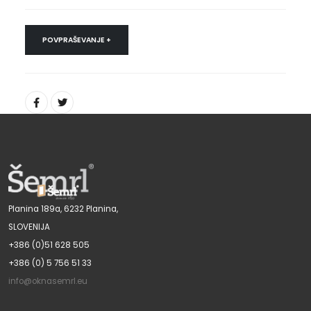
POVPRAŠEVANJE +
Planina 189a, 6232 Planina,
SLOVENIJA
+386 (0)51 628 505
+386 (0) 5 756 51 33
info@oknasemrl.eu