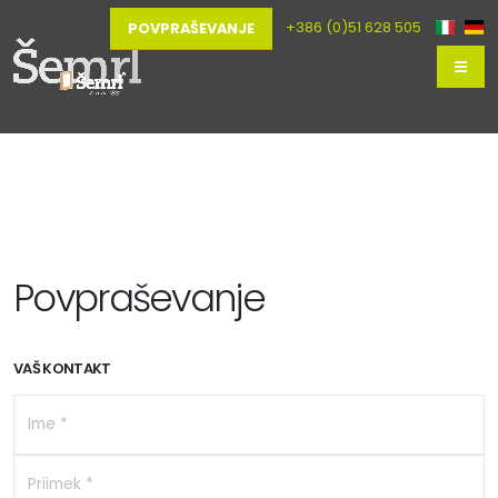
+386 (0)51 628 505
POVPRAŠEVANJE
Povpraševanje
VAŠ KONTAKT