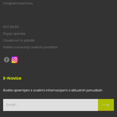
info@oknasemrl.eu
EKO SKLAD
Pogoji uporabe
Zasebnost in piškotki
Politika varovanja osebnih podatkov
E-Novice
Bodite opremljeni s svežimi informacijami o aktualnih ponudbah.