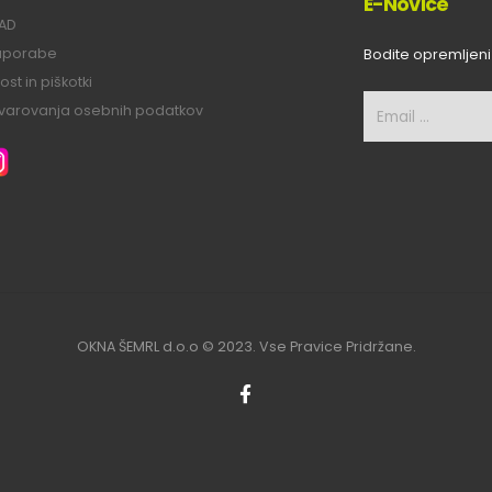
E-Novice
LAD
 uporabe
Bodite opremljeni
st in piškotki
a varovanja osebnih podatkov
OKNA ŠEMRL d.o.o © 2023. Vse Pravice Pridržane.