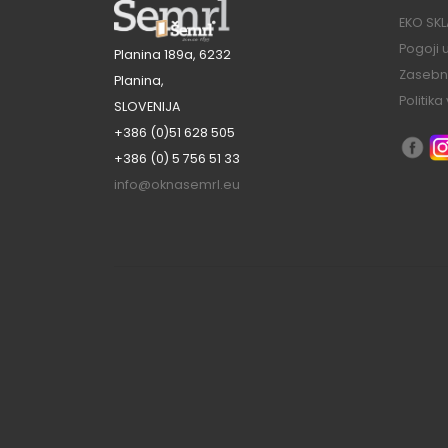
EKO SK
Pogoji
Planina 189a, 6232
Zasebno
Planina,
Politik
SLOVENIJA
+386 (0)51 628 505
+386 (0) 5 756 51 33
info@oknasemrl.eu