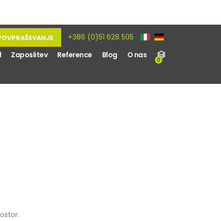
+386 (0)51 628 505
POVPRAŠEVANJE
d
Zaposlitev
Reference
Blog
O nas
0
rostor.