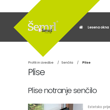
Lesena okna
Profili in izvedbe
Senčila
Plise
Plise
Plise notranje senčilo
Estetsko prije