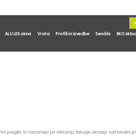
ALU LES okna
Vrata
Profili in izvedbe
Senčila
EKO skla
tni pregibi, ki nastanejo pri vlečenju žaluzije okrasijo vaš bivalni p