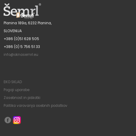
Planina 189a, 6232 Planina,
SLOVENIJA
+386 (0)51 628 505
+386 (0) 5 756 51 33
info@oknasemrl.eu
EKO SKLAD
Pogoji uporabe
Zasebnost in piškotki
Politika varovanja osebnih podatkov